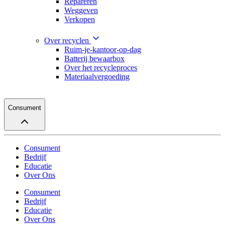
Repareren
Weggeven
Verkopen
Over recyclen
Ruim-je-kantoor-op-dag
Batterij bewaarbox
Over het recycleproces
Materiaalvergoeding
Consument
Consument
Bedrijf
Educatie
Over Ons
Consument
Bedrijf
Educatie
Over Ons