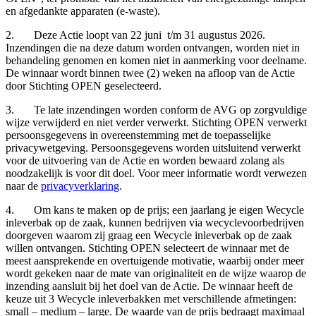
en afgedankte apparaten (e-waste).
2. Deze Actie loopt van 22 juni t/m 31 augustus 2026.
Inzendingen die na deze datum worden ontvangen, worden niet in
behandeling genomen en komen niet in aanmerking voor deelname.
De winnaar wordt binnen twee (2) weken na afloop van de Actie
door Stichting OPEN geselecteerd.
3. Te late inzendingen worden conform de AVG op zorgvuldige
wijze verwijderd en niet verder verwerkt. Stichting OPEN verwerkt
persoonsgegevens in overeenstemming met de toepasselijke
privacywetgeving. Persoonsgegevens worden uitsluitend verwerkt
voor de uitvoering van de Actie en worden bewaard zolang als
noodzakelijk is voor dit doel. Voor meer informatie wordt verwezen
naar de
privacyverklaring
.
4. Om kans te maken op de prijs; een jaarlang je eigen Wecycle
inleverbak op de zaak, kunnen bedrijven via wecyclevoorbedrijven
doorgeven waarom zij graag een Wecycle inleverbak op de zaak
willen ontvangen. Stichting OPEN selecteert de winnaar met de
meest aansprekende en overtuigende motivatie, waarbij onder meer
wordt gekeken naar de mate van originaliteit en de wijze waarop de
inzending aansluit bij het doel van de Actie. De winnaar heeft de
keuze uit 3 Wecycle inleverbakken met verschillende afmetingen:
small – medium – large. De waarde van de prijs bedraagt maximaal