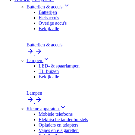
Batterijen & accu's
Batterijen
Fietsaccu's
Overige accu's
Bekijk alle
Batterijen & accu's
Lampen
LED- & spaarlampen
TL-buizen
Bekijk alle
Lampen
Kleine apparaten
Mobiele telefoons
Elektrische tandenborstels
Opladers en adapters
Vapes en e-sigaretten