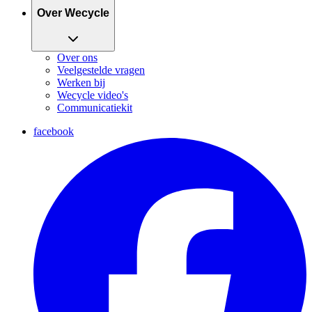
Over Wecycle
Over ons
Veelgestelde vragen
Werken bij
Wecycle video's
Communicatiekit
facebook